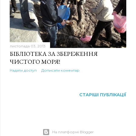
к
а
ц
і
листопада 03, 2013
ї
БІБЛІОТЕКА ЗА ЗБЕРЕЖЕННЯ
ЧИСТОГО МОРЯ!
Надати доступ
Дописати коментар
СТАРІШІ ПУБЛІКАЦІЇ
На платформі Blogger